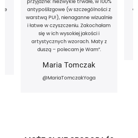
ie
przyjazne: niezwykle trwałe, w 100%
ch
kle
antypoślizgowe (w szczególności z
warstwą PU!), nienaganne wizualnie
i łatwe w czyszczeniu. Zakochałam
się w ich wysokiej jakości i
artystycznych wzorach. Maty z
duszą – polecam je Wam”.
Maria Tomczak
@MariaTomczakYoga