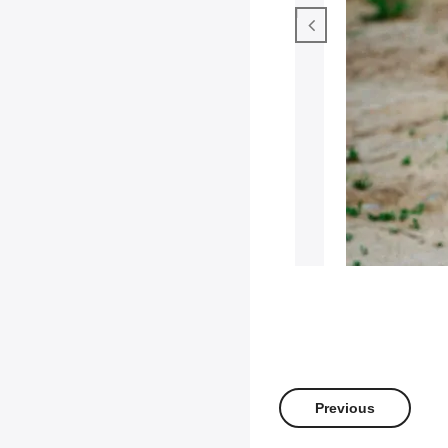
t przyjemnością, pozwala skupić się na
h w ciele, na oddechu. Człowiek nie
iera formy pingwina na szkle 😅
Mata ma znaczenie.”
Dagmara Tomczyk
@dagajoga
Previous