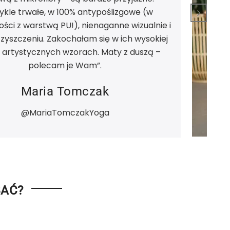
ykle trwałe, w 100% antypoślizgowe (w
ści z warstwą PU!), nienaganne wizualnie i
zyszczeniu. Zakochałam się w ich wysokiej
 i artystycznych wzorach. Maty z duszą –
polecam je Wam”.
Maria Tomczak
@MariaTomczakYoga
BAĆ?