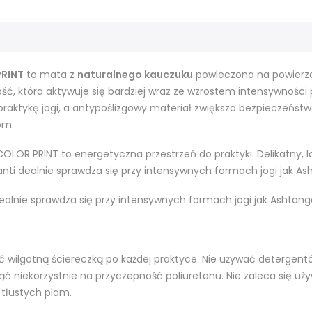
PRINT
to mata z
naturalnego kauczuku
powleczona na powierz
ć, która aktywuje się bardziej wraz ze wzrostem intensywności p
raktykę jogi, a antypoślizgowy materiał zwiększa bezpieczeńst
om.
OLOR PRINT to energetyczna przestrzeń do praktyki. Delikatny,
ianti dealnie sprawdza się przy intensywnych formach jogi jak As
ealnie sprawdza się przy intensywnych formach jogi jak Ashtang
ć wilgotną ściereczką po każdej praktyce. Nie używać detergent
ć niekorzystnie na przyczepność poliuretanu. Nie zaleca się uż
ć tłustych plam.