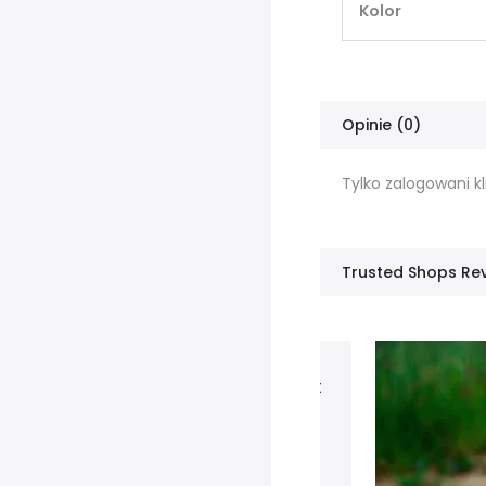
Kolor
Opinie (0)
Tylko zalogowani kl
Trusted Shops Re
 bardzo że poznałam polską markę mat
Utupluti.
rytem i jedynymi matami na jakich
 i które polecam to kauczuk plus PU.