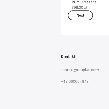
Print Orange
Print Sirsasana
399.00
zł
399.00
zł
Next
Kontakt
kontakt@utupluti.com
+48 660004843