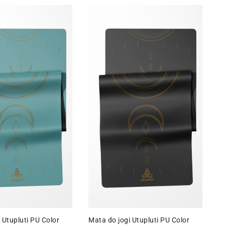
 Utupluti PU Color
Mata do jogi Utupluti PU Color
U