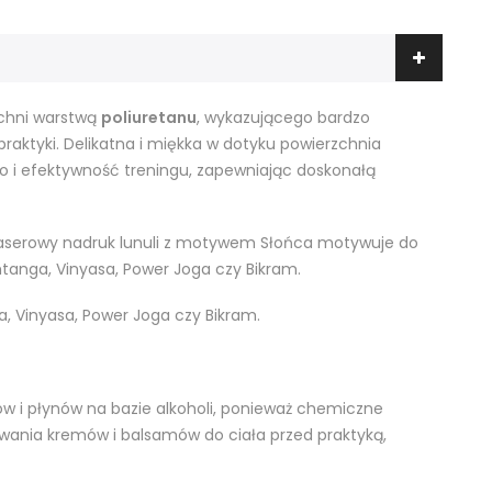
chni warstwą
poliuretanu
, wykazującego bardzo
raktyki. Delikatna i miękka w dotyku powierzchnia
wo i efektywność treningu, zapewniając doskonałą
 laserowy nadruk lunuli z motywem Słońca motywuje do
htanga, Vinyasa, Power Joga czy Bikram.
a, Vinyasa, Power Joga czy Bikram.
ów i płynów na bazie alkoholi, ponieważ chemiczne
ywania kremów i balsamów do ciała przed praktyką,