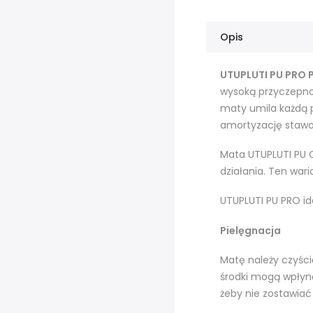
Opis
UTUPLUTI PU PRO 
wysoką przyczepnoś
maty umila każdą p
amortyzację staw
Mata UTUPLUTI PU C
działania. Ten war
UTUPLUTI PU PRO id
Pielęgnacja
Matę należy czyści
środki mogą wpłyną
żeby nie zostawia