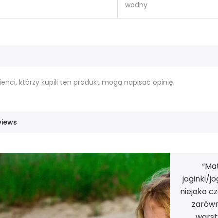
wodny
ienci, którzy kupili ten produkt mogą napisać opinię.
views
“Mat
joginki/j
niejako c
zarówn
warst