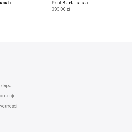
Lunula
Print Black Lunula
4
399.00
zł
sklepu
klamacje
ywatności