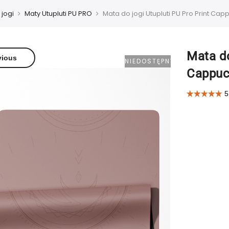
 jogi
Maty Utupluti PU PRO
Mata do jogi Utupluti PU Pro Print Cap
Mata do
vious
NIEDOSTĘPNY
Cappuc