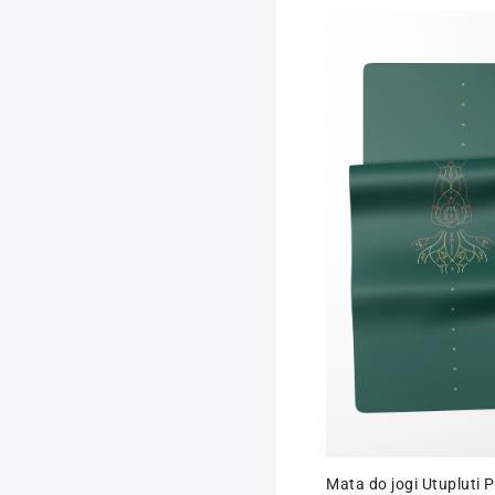
t
Mata do jogi Utupluti PU Color
Mata do jogi Utupluti 