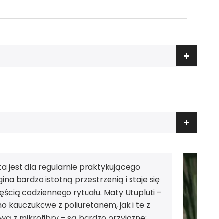
a jest dla regularnie praktykującego
ogina bardzo istotną przestrzenią i staje się
zęścią codziennego rytuału. Maty Utupluti –
o kauczukowe z poliuretanem, jak i te z
wą z mikrofibry – są bardzo przyjazne: