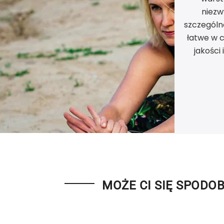
niezw
szczególno
łatwe w c
jakości
MOŻE CI SIĘ SPODO