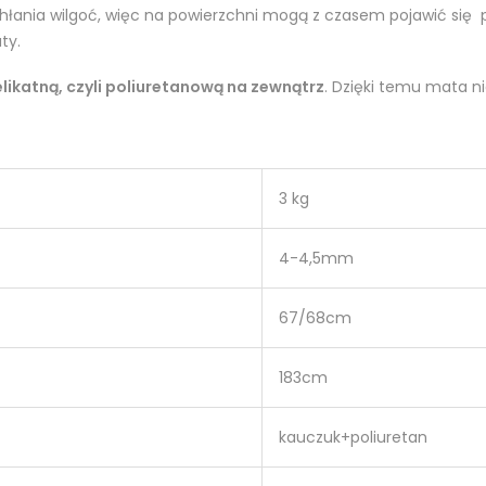
wchłania wilgoć, więc na powierzchni mogą z czasem pojawić się
ty.
likatną, czyli poliuretanową na zewnątrz
. Dzięki temu mata n
3 kg
4-4,5mm
67/68cm
183cm
kauczuk+poliuretan