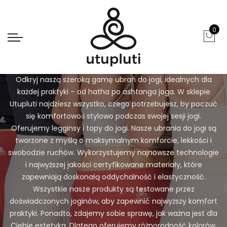
0
Ubrania do jogi
Odkryj naszą szeroką gamę ubrań do jogi, idealnych dla
każdej praktyki – od hatha po ashtanga joga. W sklepie
Utupluti najdziesz wszystko, czego potrzebujesz, by poczuć
się komfortowo i stylowo podczas swojej sesji jogi.
Oferujemy legginsy i topy do jogi.
Nasze ubrania do jogi są
tworzone z myślą o maksymalnym komforcie, lekkości i
swobodzie ruchów. Wykorzystujemy najnowsze technologie
i najwyższej jakości certyfikowane materiały, które
zapewniają doskonałą oddychalność i elastyczność.
Wszystkie nasze produkty są testowane przez
doświadczonych joginów, aby zapewnić najwyższy komfort
praktyki.
Ponadto, zdajemy sobie sprawę, jak ważna jest dla
Ciebie estetyka. Dlatego oferujemy różnorodność kolorów,