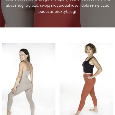
abyś mógł wyrazić swoją indywidualność i dobrze się czuć
podczas praktyki jogi.