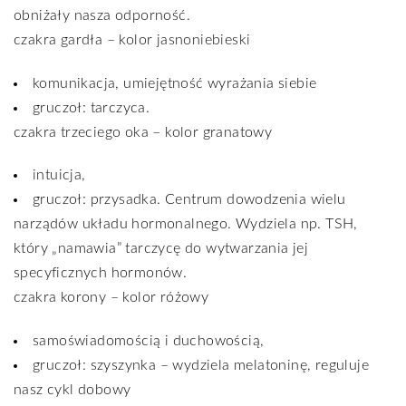
obniżały nasza odporność.
czakra gardła – kolor jasnoniebieski
komunikacja, umiejętność wyrażania siebie
gruczoł: tarczyca.
czakra trzeciego oka – kolor granatowy
intuicja,
gruczoł: przysadka. Centrum dowodzenia wielu
narządów układu hormonalnego. Wydziela np. TSH,
który „namawia” tarczycę do wytwarzania jej
specyficznych hormonów.
czakra korony – kolor różowy
samoświadomością i duchowością,
gruczoł: szyszynka – wydziela melatoninę, reguluje
nasz cykl dobowy