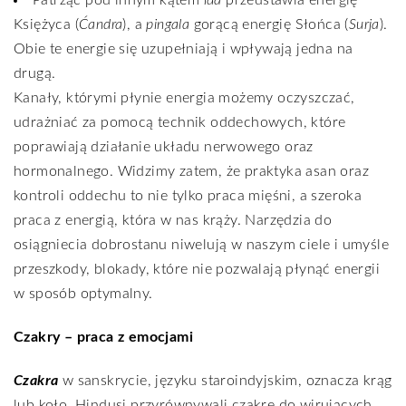
Patrząc pod innym kątem
ida
przedstawia energię
Księżyca (
Ćandra
), a
pingala
gorącą energię Słońca (
Surja
).
Obie te energie się uzupełniają i wpływają jedna na
drugą.
Kanały, którymi płynie energia możemy oczyszczać,
udrażniać za pomocą technik oddechowych, które
poprawiają działanie układu nerwowego oraz
hormonalnego. Widzimy zatem, że praktyka asan oraz
kontroli oddechu to nie tylko praca mięśni, a szeroka
praca z energią, która w nas krąży. Narzędzia do
osiągniecia dobrostanu niwelują w naszym ciele i umyśle
przeszkody, blokady, które nie pozwalają płynąć energii
w sposób optymalny.
Czakry – praca z emocjami
Czakra
w sanskrycie, języku staroindyjskim, oznacza krąg
lub koło. Hindusi przyrównywali czakrę do wirujących