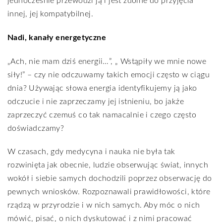
jednocześnie przewodzi ją i jest zdolne do przyjęcia
innej, jej kompatybilnej.
Nadi, kanały energetyczne
„Ach, nie mam dziś energii…”, „ Wstąpiły we mnie nowe
siły!” – czy nie odczuwamy takich emocji często w ciągu
dnia? Używając słowa energia identyfikujemy ją jako
odczucie i nie zaprzeczamy jej istnieniu, bo jakże
zaprzeczyć czemuś co tak namacalnie i czego często
doświadczamy?
W czasach, gdy medycyna i nauka nie była tak
rozwinięta jak obecnie, ludzie obserwując świat, innych
wokół i siebie samych dochodzili poprzez obserwację do
pewnych wniosków. Rozpoznawali prawidłowości, które
rządzą w przyrodzie i w nich samych. Aby móc o nich
mówić, pisać, o nich dyskutować i z nimi pracować