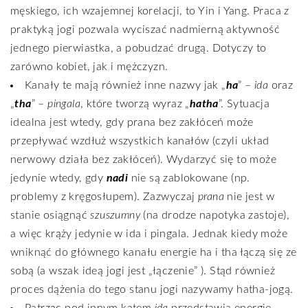
męskiego, ich wzajemnej korelacji, to Yin i Yang. Praca z
praktyką jogi pozwala wyciszać nadmierną aktywność
jednego pierwiastka, a pobudzać drugą. Dotyczy to
zarówno kobiet, jak i mężczyzn.
Kanały te mają również inne nazwy jak „
ha
” –
ida
oraz
„
tha
” –
pingala
, które tworzą wyraz „
hatha
”. Sytuacja
idealna jest wtedy, gdy prana bez zakłóceń może
przepływać wzdłuż wszystkich kanałów (czyli układ
nerwowy działa bez zakłóceń). Wydarzyć się to może
jedynie wtedy, gdy
nadi
nie są zablokowane (np.
problemy z kręgosłupem). Zazwyczaj
prana
nie jest w
stanie osiągnąć
szuszumny
(na drodze napotyka zastoje),
a więc krąży jedynie w ida i pingala. Jednak kiedy może
wniknąć do głównego kanału energie ha i tha łączą się ze
sobą (a wszak ideą jogi jest „łączenie” ). Stąd również
proces dążenia do tego stanu jogi nazywamy hatha-jogą.