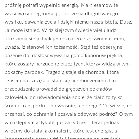
próżnię potrafi wypełnić energią. Ma niesamowite
właściwości regeneracji, znoszenia długotrwałego
wysiłku, dawania życia i dzięki niemu nasza Istota, Dusz,
Ja może istnieć. W dzisiejszym świecie wielu ludzi
utożsamia się jednak jednoznacznie ze swoim ciałem,
uważa, iż stanowi ich tożsamość. Stąd też obsesyjne
dążenie do
dostosowywania go do kanonów piękna,
które zostały narzucone przez tych, którzy widzą w tym
pokaźny zarobek. Tragedią staje się choroba, która
czasem na szczęście staje się przebudzeniem. I to
przebudzenie prowadzi do głębszych pokładów
człowieka, do uświadomienia sobie, że ciało to tylko
środek transportu …no właśnie, ale czego? Co wiezie, co
przenosi, co ochrania i pozwala odbywać podróż? O tym
w następnym artykule, już za tydzień,
teraz jednak
wróćmy do ciała jako materii, które jest energią, a