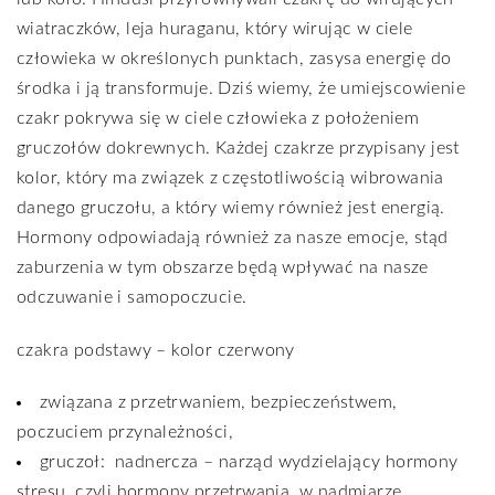
wiatraczków, leja huraganu, który wirując w ciele
człowieka w określonych punktach, zasysa energię do
środka i ją transformuje. Dziś wiemy, że umiejscowienie
czakr pokrywa się w ciele człowieka z położeniem
gruczołów dokrewnych. Każdej czakrze przypisany jest
kolor, który ma związek z częstotliwością wibrowania
danego gruczołu, a który wiemy również jest energią.
Hormony odpowiadają również za nasze emocje, stąd
zaburzenia w tym obszarze będą wpływać na nasze
odczuwanie i samopoczucie.
czakra podstawy – kolor czerwony
związana z przetrwaniem, bezpieczeństwem,
poczuciem przynależności,
gruczoł:
nadnercza – narząd wydzielający hormony
stresu, czyli hormony przetrwania, w nadmiarze