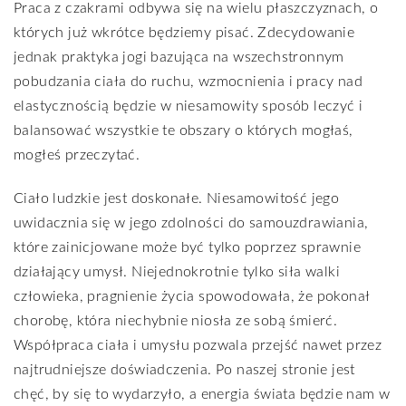
Praca z czakrami odbywa się na wielu płaszczyznach, o
których już wkrótce będziemy pisać. Zdecydowanie
jednak praktyka jogi bazująca na wszechstronnym
pobudzania ciała do ruchu, wzmocnienia i pracy nad
elastycznością będzie w niesamowity sposób leczyć i
balansować wszystkie te obszary o których mogłaś,
mogłeś przeczytać.
Ciało ludzkie jest doskonałe. Niesamowitość jego
uwidacznia się w jego zdolności do samouzdrawiania,
które zainicjowane może być tylko poprzez sprawnie
działający umysł. Niejednokrotnie tylko siła walki
człowieka, pragnienie życia spowodowała, że pokonał
chorobę, która niechybnie niosła ze sobą śmierć.
Współpraca ciała i umysłu pozwala przejść nawet przez
najtrudniejsze doświadczenia. Po naszej stronie jest
chęć, by się to wydarzyło, a energia świata będzie nam w