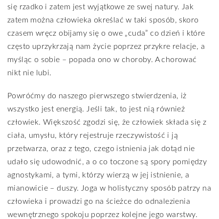
się rzadko i zatem jest wyjątkowe ze swej natury. Jak
zatem można człowieka określać w taki sposób, skoro
czasem wręcz obijamy się o owe „cuda” co dzień i które
często uprzykrzają nam życie poprzez przykre relacje, a
myśląc o sobie – popada ono w choroby. A chorować
nikt nie lubi.
Powróćmy do naszego pierwszego stwierdzenia, iż
wszystko jest energią. Jeśli tak, to jest nią również
człowiek. Większość zgodzi się, że człowiek składa się z
ciała, umysłu, który rejestruje rzeczywistość i ją
przetwarza, oraz z tego, czego istnienia jak dotąd nie
udało się udowodnić, a o co toczone są spory pomiędzy
agnostykami, a tymi, którzy wierzą w jej istnienie, a
mianowicie – duszy. Joga w holistyczny sposób patrzy na
człowieka i prowadzi go na ścieżce do odnalezienia
wewnętrznego spokoju poprzez kolejne jego warstwy.