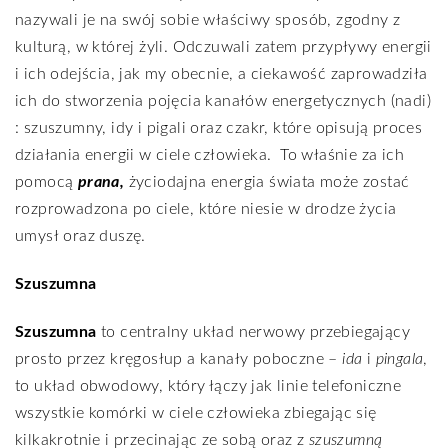
nazywali je na swój sobie właściwy sposób, zgodny z
kulturą, w której żyli. Odczuwali zatem przypływy energii
i ich odejścia, jak my obecnie, a ciekawość zaprowadziła
ich do stworzenia pojęcia kanałów energetycznych (nadi)
: szuszumny, idy i pigali oraz czakr, które opisują proces
działania energii w ciele człowieka.
To właśnie za ich
pomocą
prana,
życiodajna energia świata może zostać
rozprowadzona po ciele, które niesie w drodze życia
umysł oraz duszę.
Szuszumna
Szuszumna
to centralny układ nerwowy przebiegający
prosto przez kręgosłup a kanały poboczne –
ida
i
pingala
,
to układ obwodowy, który łączy jak linie telefoniczne
wszystkie komórki w ciele człowieka zbiegając się
kilkakrotnie i przecinając ze sobą oraz z
szuszumną