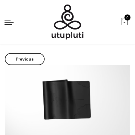
0
Strona główna
Maty MINI
Mata do jogi Utupluti PU Pro Mini
by DagaJoga
Previous