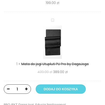
Pro
199.00
zł
Mini
by
DagaJoga
Mata
do
jogi
Utupluti
PU
Pro
by
DagaJoga
1
×
Mata do jogi Utupluti PU Pro by DagaJoga
439.00
zł
389.00
zł
DODAJ DO KOSZYKA
PROJEKT DagaJogi. Edycja limitowana!