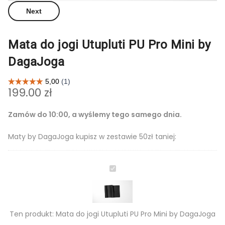
Next
Mata do jogi Utupluti PU Pro Mini by
DagaJoga
199.00
zł
Zamów do 10:00, a wyślemy tego samego dnia.
Maty by DagaJoga kupisz w zestawie 50zł taniej:
Mata
do
jogi
Utupluti
Ten produkt:
Mata do jogi Utupluti PU Pro Mini by DagaJoga
PU