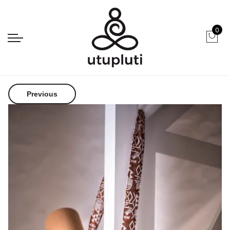
0
Strona główna
Akcesoria
Pasek do noszenia maty Utupluti
Previous