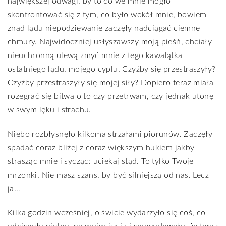
największej odwagi, by to co we mnie mogło
skonfrontować się z tym, co było wokół mnie, bowiem
znad lądu niepodziewanie zaczęły nadciągać ciemne
chmury. Najwidoczniej usłyszawszy moją pieśń, chciały
nieuchronną ulewą zmyć mnie z tego kawalątka
ostatniego lądu, mojego cyplu. Czyżby się przestraszyły?
Czyżby przestraszyły się mojej siły? Dopiero teraz miała
rozegrać się bitwa o to czy przetrwam, czy jednak utonę
w swym lęku i strachu.
Niebo rozbłysnęło kilkoma strzałami piorunów. Zaczęły
spadać coraz bliżej z coraz większym hukiem jakby
strasząc mnie i sycząc: uciekaj stąd. To tylko Twoje
mrzonki. Nie masz szans, by być silniejszą od nas. Lecz
ja…
Kilka godzin wcześniej, o świcie wydarzyło się coś, co