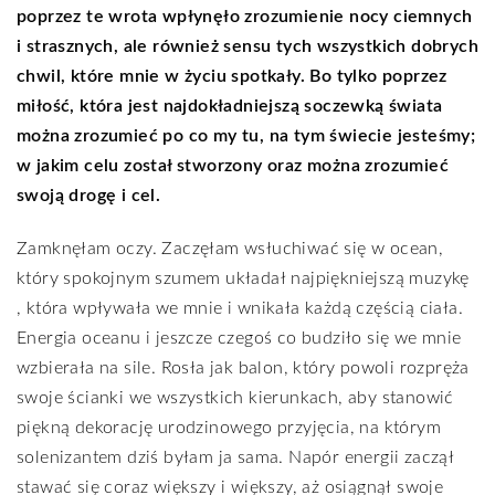
poprzez te wrota wpłynęło zrozumienie nocy ciemnych
i strasznych, ale również sensu tych wszystkich dobrych
chwil, które mnie w życiu spotkały. Bo tylko poprzez
miłość, która jest najdokładniejszą soczewką świata
można zrozumieć po co my tu, na tym świecie jesteśmy;
w jakim celu został stworzony oraz można zrozumieć
swoją drogę i cel.
Zamknęłam oczy. Zaczęłam wsłuchiwać się w ocean,
który spokojnym szumem układał najpiękniejszą muzykę
, która wpływała we mnie i wnikała każdą częścią ciała.
Energia oceanu i jeszcze czegoś co budziło się we mnie
wzbierała na sile. Rosła jak balon, który powoli rozpręża
swoje ścianki we wszystkich kierunkach, aby stanowić
piękną dekorację urodzinowego przyjęcia, na którym
solenizantem dziś byłam ja sama. Napór energii zaczął
stawać się coraz większy i większy, aż osiągnął swoje