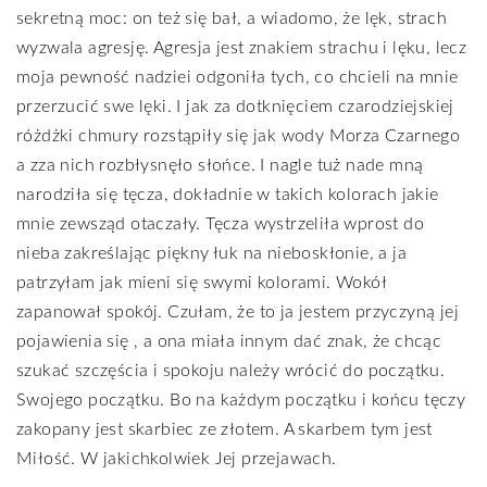
sekretną moc: on też się bał, a wiadomo, że lęk, strach
wyzwala agresję. Agresja jest znakiem strachu i lęku, lecz
moja pewność nadziei odgoniła tych, co chcieli na mnie
przerzucić swe lęki. I jak za dotknięciem czarodziejskiej
różdżki chmury rozstąpiły się jak wody Morza Czarnego
a zza nich rozbłysnęło słońce. I nagle tuż nade mną
narodziła się tęcza, dokładnie w takich kolorach jakie
mnie zewsząd otaczały. Tęcza wystrzeliła wprost do
nieba zakreślając piękny łuk na nieboskłonie, a ja
patrzyłam jak mieni się swymi kolorami. Wokół
zapanował spokój. Czułam, że to ja jestem przyczyną jej
pojawienia się , a ona miała innym dać znak, że chcąc
szukać szczęścia i spokoju należy wrócić do początku.
Swojego początku. Bo na każdym początku i końcu tęczy
zakopany jest skarbiec ze złotem. A skarbem tym jest
Miłość. W jakichkolwiek Jej przejawach.