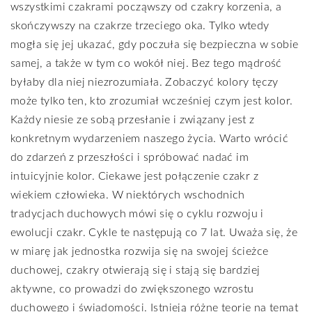
wszystkimi czakrami począwszy od czakry korzenia, a
skończywszy na czakrze trzeciego oka. Tylko wtedy
mogła się jej ukazać, gdy poczuła się bezpieczna w sobie
samej, a także w tym co wokół niej. Bez tego mądrość
byłaby dla niej niezrozumiała. Zobaczyć kolory tęczy
może tylko ten, kto zrozumiał wcześniej czym jest kolor.
Każdy niesie ze sobą przesłanie i związany jest z
konkretnym wydarzeniem naszego życia. Warto wrócić
do zdarzeń z przeszłości i spróbować nadać im
intuicyjnie kolor. Ciekawe jest połączenie czakr z
wiekiem człowieka. W niektórych wschodnich
tradycjach duchowych mówi się o cyklu rozwoju i
ewolucji czakr. Cykle te następują co 7 lat. Uważa się, że
w miarę jak jednostka rozwija się na swojej ścieżce
duchowej, czakry otwierają się i stają się bardziej
aktywne, co prowadzi do zwiększonego wzrostu
duchowego i świadomości. Istnieją różne teorie na temat