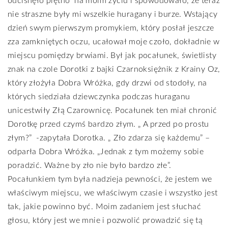
odcisnęło piętno
na moim życiu i spowodowało, że teraz
nie straszne były mi wszelkie huragany i burze. Wstający
dzień swym pierwszym promykiem, który posłał jeszcze
zza zamkniętych oczu, ucałował moje czoło, dokładnie w
miejscu pomiędzy brwiami. Był jak pocałunek, świetlisty
znak na czole Dorotki z bajki Czarnoksiężnik z Krainy Oz,
który złożyła Dobra Wróżka, gdy drzwi od stodoły, na
których siedziała dziewczynka podczas huraganu
unicestwiły Złą Czarownicę. Pocałunek ten miał chronić
Dorotkę przed czymś bardzo złym. „ A przed po prostu
złym?”
-zapytała Dorotka. „ Zło zdarza się każdemu” –
odparła Dobra Wróżka. „Jednak z tym możemy sobie
poradzić. Ważne by zło nie było bardzo złe”.
Pocałunkiem tym była nadzieja pewności, że jestem we
właściwym miejscu, we właściwym czasie i wszystko jest
tak, jakie powinno być. Moim zadaniem jest słuchać
głosu, który jest we mnie i pozwolić prowadzić się tą