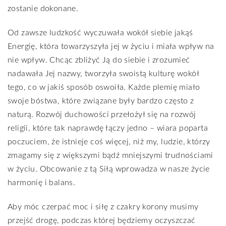
zostanie dokonane.
Od zawsze ludzkość wyczuwała wokół siebie jakąś
Energię, która towarzyszyła jej w życiu i miała wpływ na
nie wpływ. Chcąc zbliżyć Ją do siebie i zrozumieć
nadawała Jej nazwy, tworzyła swoistą kulturę wokół
tego, co w jakiś sposób oswoiła. Każde plemię miało
swoje bóstwa, które związane były bardzo często z
naturą. Rozwój duchowości przełożył się na rozwój
religii, które tak naprawdę łączy jedno – wiara poparta
poczuciem, że istnieje coś więcej, niż my, ludzie, którzy
zmagamy się z większymi bądź mniejszymi trudnościami
w życiu. Obcowanie z tą Siłą wprowadza w nasze życie
harmonię i balans.
Aby móc czerpać moc i siłę z czakry korony musimy
przejść drogę, podczas której będziemy oczyszczać