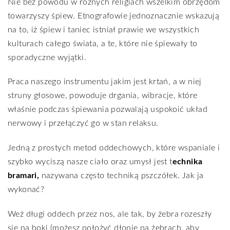
Nie bez powodu w różnych religiach wszelkim obrzędom
towarzyszy śpiew. Etnografowie jednoznacznie wskazują
na to, iż śpiew i taniec istniał prawie we wszystkich
kulturach całego świata, a te, które nie śpiewały to
sporadyczne wyjątki.
Praca naszego instrumentu jakim jest krtań, a w niej
struny głosowe, powoduje drgania, wibracje, które
właśnie podczas śpiewania pozwalają uspokoić układ
nerwowy i przełączyć go w stan relaksu.
Jedną z prostych metod oddechowych, które wspaniale i
szybko wyciszą nasze ciało oraz umysł jest t
echnika
bramari,
nazywana często techniką pszczółek. Jak ja
wykonać?
Weź długi oddech przez nos, ale tak, by żebra rozeszły
się na boki (możesz położyć dłonie na żebrach, aby