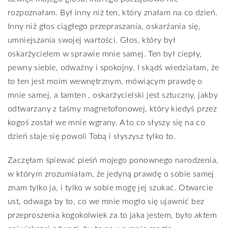
rozpoznałam. Był inny niż ten, który znałam na co dzień.
Inny niż głos ciągłego przepraszania, oskarżania się,
umniejszania swojej wartości. Głos, który był
oskarżycielem w sprawie mnie samej. Ten był ciepły,
pewny siebie, odważny i spokojny. I skądś wiedziałam, że
to ten jest moim wewnętrznym, mówiącym prawdę o
mnie samej, a tamten , oskarżycielski jest sztuczny, jakby
odtwarzany z taśmy magnetofonowej, który kiedyś przez
kogoś został we mnie wgrany. A to co słyszy się na co
dzień staje się powoli Tobą i słyszysz tylko to.
Zaczęłam śpiewać pieśń mojego ponownego narodzenia,
w którym zrozumiałam, że jedyną prawdę o sobie samej
znam tylko ja, i tylko w sobie mogę jej szukać. Otwarcie
ust, odwaga by to, co we mnie mogło się ujawnić bez
przeproszenia kogokolwiek za to jaka jestem, było aktem