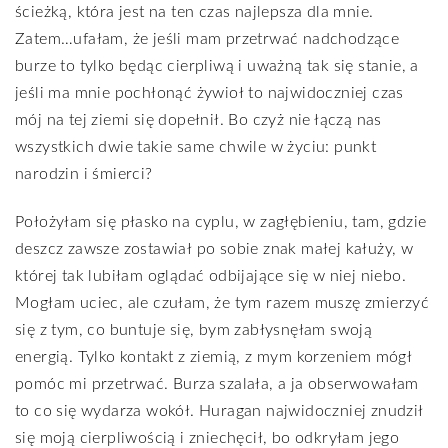
ścieżką, która jest na ten czas najlepsza dla mnie.
Zatem…ufałam, że jeśli mam przetrwać nadchodzące
burze to tylko będąc cierpliwą i uważną tak się stanie, a
jeśli ma mnie pochłonąć żywioł to najwidoczniej czas
mój na tej ziemi się dopełnił. Bo czyż nie łączą nas
wszystkich dwie takie same chwile w życiu: punkt
narodzin i śmierci?
Położyłam się płasko na cyplu, w zagłębieniu, tam, gdzie
deszcz zawsze zostawiał po sobie znak małej kałuży, w
której tak lubiłam oglądać odbijające się w niej niebo.
Mogłam uciec, ale czułam, że tym razem muszę zmierzyć
się z tym, co buntuje się, bym zabłysnęłam swoją
energią. Tylko kontakt z ziemią, z mym korzeniem mógł
pomóc mi przetrwać. Burza szalała, a ja obserwowałam
to co się wydarza wokół. Huragan najwidoczniej znudził
się moją cierpliwością i zniechęcił, bo odkryłam jego