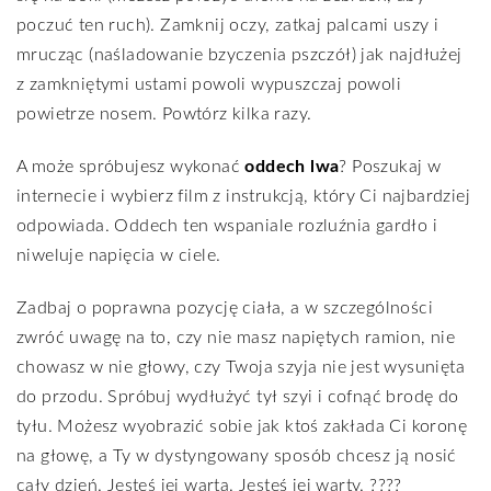
poczuć ten ruch). Zamknij oczy, zatkaj palcami uszy i
mrucząc (naśladowanie bzyczenia pszczół) jak najdłużej
z zamkniętymi ustami powoli wypuszczaj powoli
powietrze nosem. Powtórz kilka razy.
A może spróbujesz wykonać
oddech lwa
? Poszukaj w
internecie i wybierz film z instrukcją, który Ci najbardziej
odpowiada. Oddech ten wspaniale rozluźnia gardło i
niweluje napięcia w ciele.
Zadbaj o poprawna pozycję ciała, a w szczególności
zwróć uwagę na to, czy nie masz napiętych ramion, nie
chowasz w nie głowy, czy Twoja szyja nie jest wysunięta
do przodu. Spróbuj wydłużyć tył szyi i cofnąć brodę do
tyłu. Możesz wyobrazić sobie jak ktoś zakłada Ci koronę
na głowę, a Ty w dystyngowany sposób chcesz ją nosić
cały dzień. Jesteś jej warta. Jesteś jej warty.
????