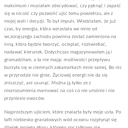
maksimum i musiałam zdecydować, czy pęknąć i zapaść
się w nicość czy pozwolić ujść temu powietrzu, ale z
mojej woli i decyzji. To był impuls. Wiedziałam, że już
czas, by energia, która wzrastała we mnie od
wczorajszego zachodu powinna zostać zamieniona na
inną, która będzie tworzyć, ocieplać, rozświetlać,
nadawać kierunek. Dotychczas magazynowałam ją i
gromadziłam, a ta nie mając możliwości przepływu
burzyła się w ciemnych zakamarkach mnie samej. Bo nic
w przyrodzie nie ginie. Życiowej energii nie da się
zniszczyć, ani usunąć. Można ją tylko ze z
niezrozumienia marnować na coś co nie urośnie i nie
przyniesie owoców.
Najprostszym ujściem, które znalazła były moje usta. Po
tafli niebiesko-granatowych wód oceanu rozpłynął się
dźwięk mojego głosu, którego początkowo nie