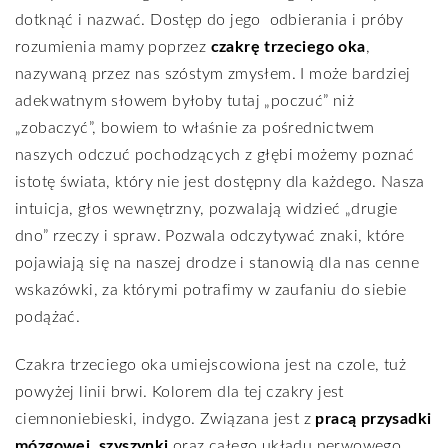
dotknąć i nazwać. Dostęp do jego
odbierania i próby
rozumienia mamy poprzez
czakrę trzeciego oka
,
nazywaną przez nas szóstym zmysłem. I może bardziej
adekwatnym słowem byłoby tutaj „poczuć” niż
„zobaczyć”, bowiem to właśnie za pośrednictwem
naszych odczuć pochodzących z głębi możemy poznać
istotę świata, który nie jest dostępny dla każdego. Nasza
intuicja, głos wewnętrzny, pozwalają widzieć „drugie
dno” rzeczy i spraw. Pozwala odczytywać znaki, które
pojawiają się na naszej drodze i stanowią dla nas cenne
wskazówki, za którymi potrafimy w zaufaniu do siebie
podążać.
Czakra trzeciego oka umiejscowiona jest na czole, tuż
powyżej linii brwi. Kolorem dla tej czakry jest
ciemnoniebieski, indygo. Związana jest z
pracą przysadki
mózgowej
,
szyszynki
oraz całego układu nerwowego.