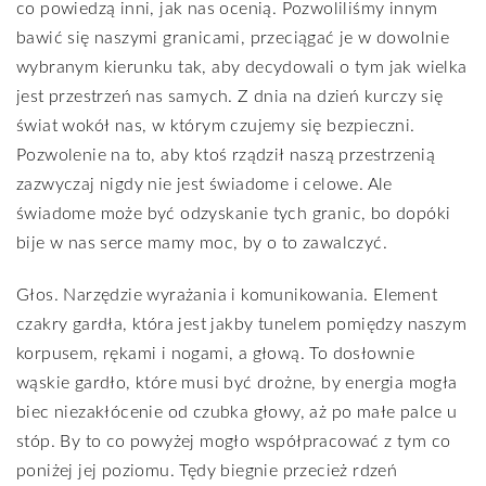
co powiedzą inni, jak nas ocenią. Pozwoliliśmy innym
bawić się naszymi granicami, przeciągać je w dowolnie
wybranym kierunku tak, aby decydowali o tym jak wielka
jest przestrzeń nas samych. Z dnia na dzień kurczy się
świat wokół nas, w którym czujemy się bezpieczni.
Pozwolenie na to, aby ktoś rządził naszą przestrzenią
zazwyczaj nigdy nie jest świadome i celowe. Ale
świadome może być odzyskanie tych granic, bo dopóki
bije w nas serce mamy moc, by o to zawalczyć.
Głos. Narzędzie wyrażania i komunikowania. Element
czakry gardła, która jest jakby tunelem pomiędzy naszym
korpusem, rękami i nogami, a głową. To dosłownie
wąskie gardło, które musi być drożne, by energia mogła
biec niezakłócenie od czubka głowy, aż po małe palce u
stóp. By to co powyżej mogło współpracować z tym co
poniżej jej poziomu. Tędy biegnie przecież rdzeń