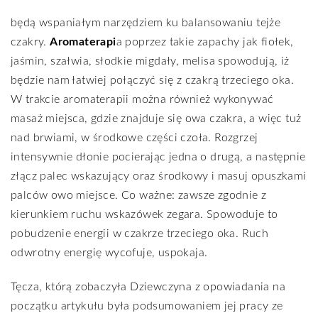
będą wspaniałym narzędziem ku balansowaniu tejże
czakry.
Aromaterapi
a poprzez takie zapachy jak fiołek,
jaśmin, szałwia, słodkie migdały, melisa spowodują, iż
będzie nam łatwiej połączyć się z czakrą trzeciego oka.
W trakcie aromaterapii można również wykonywać
masaż miejsca, gdzie znajduje się owa czakra, a więc tuż
nad brwiami, w środkowe części czoła. Rozgrzej
intensywnie dłonie pocierając jedna o drugą, a następnie
złącz palec wskazujący oraz środkowy i masuj opuszkami
palców owo miejsce. Co ważne: zawsze zgodnie z
kierunkiem ruchu wskazówek zegara. Spowoduje to
pobudzenie energii w czakrze trzeciego oka. Ruch
odwrotny energię wycofuje, uspokaja.
Tęcza, którą zobaczyła Dziewczyna z opowiadania na
początku artykułu była podsumowaniem jej pracy ze