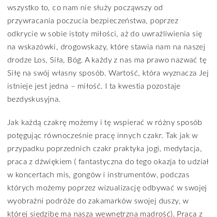
wszystko to, co nam nie służy począwszy od
przywracania poczucia bezpieczeństwa, poprzez
odkrycie w sobie istoty miłości, aż do uwrażliwienia się
na wskazówki, drogowskazy, które stawia nam na naszej
drodze Los, Siła, Bóg. A każdy z nas ma prawo nazwać tę
Siłę na swój własny sposób. Wartość, która wyznacza Jej
istnieje jest jedna – miłość. I ta kwestia pozostaje
bezdyskusyjna.
Jak każdą czakrę możemy i tę wspierać w różny sposób
potęgując równocześnie pracę innych czakr. Tak jak w
przypadku poprzednich czakr praktyka jogi, medytacja,
praca z dźwiękiem ( fantastyczna do tego okazja to udział
w koncertach mis, gongów i instrumentów, podczas
których możemy poprzez wizualizację odbywać w swojej
wyobraźni podróże do zakamarków swojej duszy, w
której siedzibę ma nasza wewnętrzna mądrość). Praca z