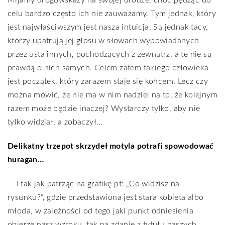
Mijamy drogowskazy na swojej drodze, choć pędząc do
celu bardzo często ich nie zauważamy. Tym jednak, który
jest najwłaściwszym jest nasza intuicja. Są jednak tacy,
którzy upatrują jej głosu w słowach wypowiadanych
przez usta innych, pochodzących z zewnątrz, a te nie są
prawdą o nich samych. Celem zatem takiego człowieka
jest początek, który zarazem staje się końcem. Lecz czy
można mówić, że nie ma w nim nadziei na to, że kolejnym
razem może będzie inaczej? Wystarczy tylko, aby nie
tylko widział, a zobaczył…
Delikatny trzepot skrzydeł motyla potrafi spowodować
huragan…
I tak jak patrząc na grafikę pt: „Co widzisz na
rysunku?”, gdzie przedstawiona jest stara kobieta albo
młoda, w zależności od tego jaki punkt odniesienia
obierze nasz wzroku, tak na zdanie z tytułu naszych