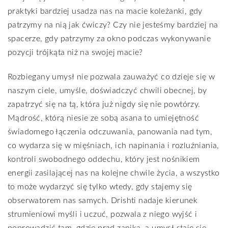
praktyki bardziej usadza nas na macie koleżanki, gdy
patrzymy na nią jak ćwiczy? Czy nie jesteśmy bardziej na
spacerze, gdy patrzymy za okno podczas wykonywanie
pozycji trójkąta niż na swojej macie?
Rozbiegany umysł nie pozwala zauważyć co dzieje się w
naszym ciele, umyśle, doświadczyć chwili obecnej, by
zapatrzyć się na tą, która już nigdy się nie powtórzy.
Mądrość, którą niesie ze sobą asana to umiejętność
świadomego łączenia odczuwania, panowania nad tym,
co wydarza się w mięśniach, ich napinania i rozluźniania,
kontroli swobodnego oddechu, który jest nośnikiem
energii zasilającej nas na kolejne chwile życia, a wszystko
to może wydarzyć się tylko wtedy, gdy stajemy się
obserwatorem nas samych. Drishti nadaje kierunek
strumieniowi myśli i uczuć, pozwala z niego wyjść i
poprowadzić tam, gdzie prąd zanika, a umysł staje się