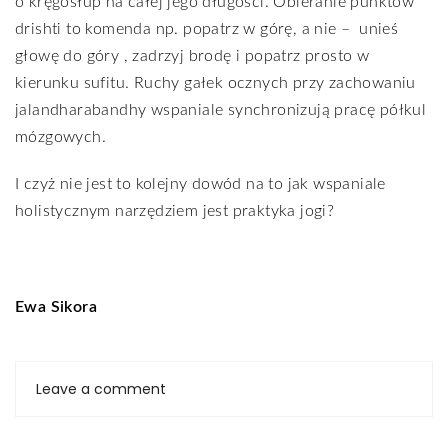
o kręgosłup na całej jego długości. Obieranie punktów
drishti to komenda np. popatrz w górę, a nie –
unieś
głowę do góry , zadrzyj brodę i popatrz prosto w
kierunku sufitu. Ruchy gałek ocznych przy zachowaniu
jalandharabandhy wspaniale synchronizują pracę półkul
mózgowych.
I czyż nie jest to kolejny dowód na to jak wspaniale
holistycznym narzędziem jest praktyka jogi?
Ewa Sikora
Leave a comment