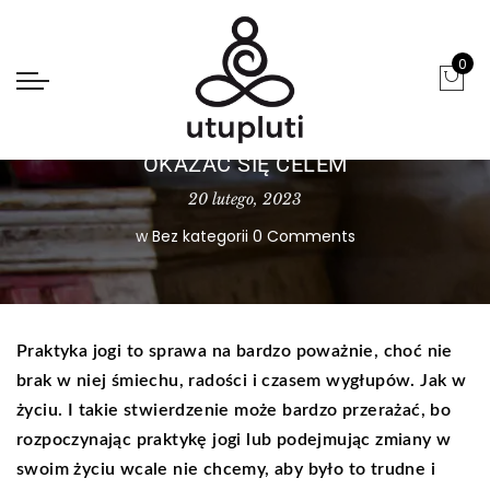
0
DRISHTI – CZASEM SAM START MOŻE
OKAZAĆ SIĘ CELEM
20 lutego, 2023
w
Bez kategorii
0 Comments
Praktyka jogi to sprawa na bardzo poważnie, choć nie
brak w niej śmiechu, radości i czasem wygłupów. Jak w
życiu. I takie stwierdzenie może bardzo przerażać, bo
rozpoczynając praktykę jogi lub podejmując zmiany w
swoim życiu wcale nie chcemy, aby było to trudne i