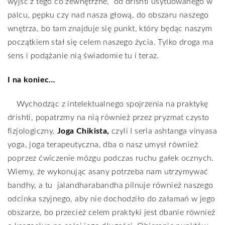
wyjść z tego co zewnętrzne,
od drishti usytuowanego w
palcu, pępku czy nad nasza głową, do obszaru naszego
wnętrza, bo tam znajduje się punkt, który będąc naszym
początkiem stał się celem naszego życia. Tylko droga ma
sens i podążanie nią świadomie tu i teraz.
I na koniec…
Wychodząc z intelektualnego spojrzenia na praktykę
drishti, popatrzmy na nią również przez pryzmat czysto
fizjologiczny.
Joga Chikista,
czyli I seria ashtanga vinyasa
yoga, joga terapeutyczna, dba o nasz umysł również
poprzez ćwiczenie mózgu podczas ruchu gałek ocznych.
Wiemy, że wykonując asany potrzeba nam utrzymywać
bandhy, a tu
jalandharabandha pilnuje również naszego
odcinka szyjnego, aby nie dochodziło do załamań w jego
obszarze, bo przecież celem praktyki jest dbanie również